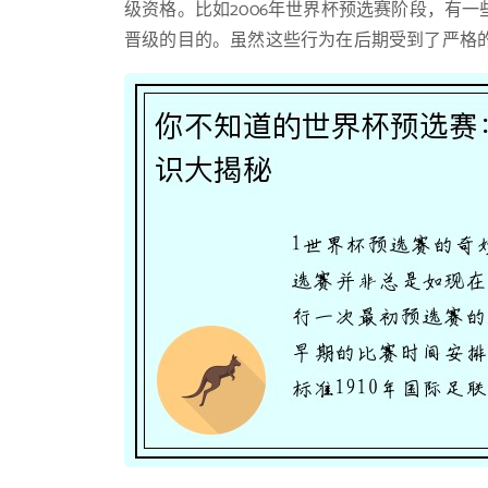
级资格。比如2006年世界杯预选赛阶段，有
晋级的目的。虽然这些行为在后期受到了严格