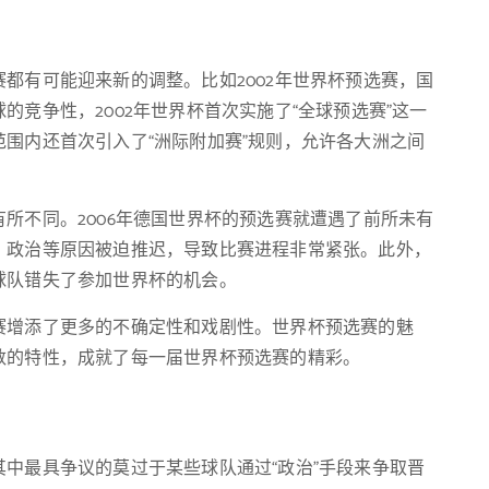
都有可能迎来新的调整。比如2002年世界杯预选赛，国
竞争性，2002年世界杯首次实施了“全球预选赛”这一
围内还首次引入了“洲际附加赛”规则，允许各大洲之间
所不同。2006年德国世界杯的预选赛就遭遇了前所未有
、政治等原因被迫推迟，导致比赛进程非常紧张。此外，
球队错失了参加世界杯的机会。
赛增添了更多的不确定性和戏剧性。世界杯预选赛的魅
数的特性，成就了每一届世界杯预选赛的精彩。
中最具争议的莫过于某些球队通过“政治”手段来争取晋