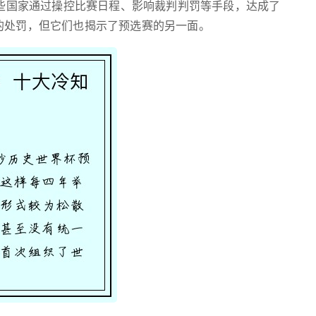
一些国家通过操控比赛日程、影响裁判判罚等手段，达成了
的处罚，但它们也揭示了预选赛的另一面。