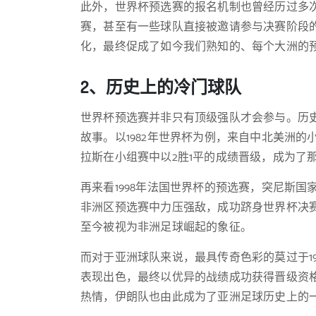
此外，世界杯预选赛的报名机制也曾经历过多
赛，甚至有一些球队直接被邀请参与决赛阶段
化，最终促成了如今我们熟知的、每个大洲的
2、历史上的冷门球队
世界杯预选赛并非只有顶级强队才会参与。历
故事。以1982年世界杯为例，来自中北美洲
拉斯在小组赛中以2胜1平的成绩晋级，成为了
再来看1998年法国世界杯的预选赛，突尼斯
非洲区预选赛中力压强敌，成功跻身世界杯决
至今被视为非洲足球崛起的象征。
而对于亚洲球队来说，最具传奇色彩的莫过于1
表现出色，最终以优异的战绩成功获得晋级资
热情，伊朗队也由此成为了亚洲足球历史上的