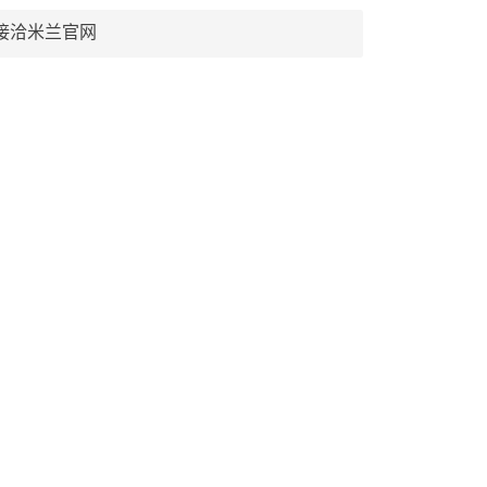
接洽米兰官网