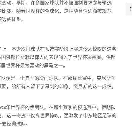
次变动。早期，许多国家球队并不被强制要求参与预选
的比赛。随着世界杯的全球化，这种随意性逐渐被规范
预选赛体系。
史上，不少冷门球队在预选赛阶段上演过令人惊叹的逆袭
的小国洪都拉斯就以惊人的表现闯入了世界杯决赛圈。洪都
那届世界杯最为轰动的黑马之一。
国家队便是一个典型的冷门球队。在那届比赛中，突尼斯在
赛圈，给所有人留下了深刻的印象。突尼斯的这一成绩，
994年世界杯的伊朗队。在那个赛季的预选赛中，伊朗队
格。这一奇迹不仅令世界惊叹，更激发了中东地区足球的
一支经典球队。