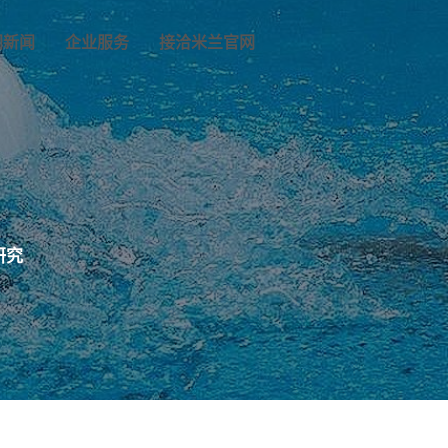
团新闻
企业服务
接洽米兰官网
研究