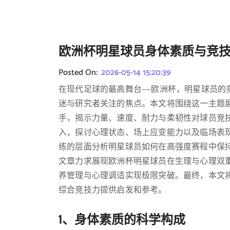
欧洲杯明星球员身体素质与竞
Posted On:
2026-05-14 15:20:39
在现代足球的最高舞台——欧洲杯，明星球员的
迷与研究者关注的焦点。本文将围绕这一主题
手，揭示力量、速度、耐力与柔韧性对球员竞
入，探讨心理状态、场上应变能力以及临场表
练的层面分析明星球员如何在高强度赛程中保
文章力求展现欧洲杯明星球员在生理与心理双
养管理与心理调适实现极限突破。最终，本文
综合竞技力提供启发和参考。
1、身体素质的科学构成