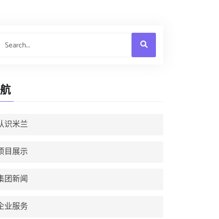
航
认识米兰
项目展示
集团新闻
企业服务