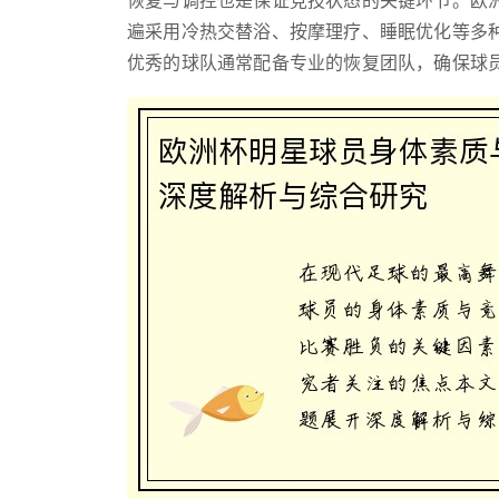
恢复与调控也是保证竞技状态的关键环节。欧
遍采用冷热交替浴、按摩理疗、睡眠优化等多
优秀的球队通常配备专业的恢复团队，确保球