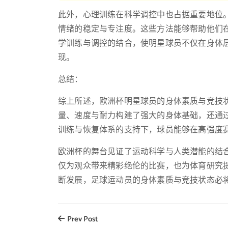
此外，心理训练在科学调控中也占据重要地位
情绪的稳定与专注度。这些方法能够帮助他们
学训练与调控的结合，使明星球员不仅在身体
现。
总结：
综上所述，欧洲杯明星球员的身体素质与竞技
量、速度与耐力构建了强大的身体基础，还通
训练与恢复体系的支持下，球员能够在高强度
欧洲杯的舞台见证了运动科学与人类潜能的结
仅为观众带来精彩绝伦的比赛，也为体育研究
断发展，足球运动员的身体素质与竞技状态必
Prev Post