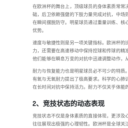
在欧洲杯的舞台上，顶级球员的身体素质常常
础，后卫依赖强健的下肢力量完成对抗，中场
在瞬间摆脱防守。明星球员通过重量训练、核
优势。
速度与敏捷性则是另一项关键指标。欧洲杯的
力，还需要在高速移动中保持控球和传球的精
他们能够在瞬息万变的对抗中迅速调整动作，
耐力与恢复能力也是明星球员必不可少的特质
有氧与无氧耐力提出了极高要求。科学的心肺
在长时间对抗中保持活力。耐力不仅关乎体能
2、竞技状态的动态表现
竞技状态不仅是身体素质的直接体现，更涉及
往往展现出极强的心理韧性。欧洲杯是全球关