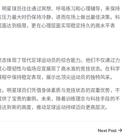
。明星球员往往通过冥想、呼吸练习和心理辅导，来保持
在压力最大时仍保持冷静，进而在场上做出最佳决策。科
层面达到极限，更在心理层面实现稳定持久的高水平表
状态体现了现代足球运动员的综合能力。他们不仅通过力
过心理韧性与临场应变展现了高水准的竞技状态。在科学
赛程中保持稳定表现，展示出顶尖运动员的独特风采。
合。明星球员们凭借身体素质与竞技状态的双重优势，不
提供了宝贵的案例。未来，随着训练理念与科技手段的不
将达到新的高度，推动足球运动持续迈向更高层次。
Next Post