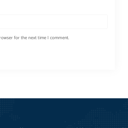
browser for the next time I comment.