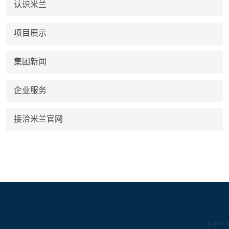
认识米兰
项目展示
集团新闻
企业服务
接洽米兰官网