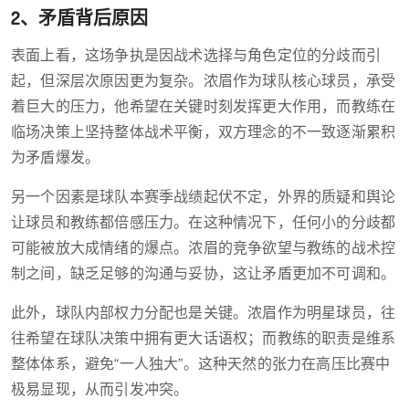
2、矛盾背后原因
表面上看，这场争执是因战术选择与角色定位的分歧而引
起，但深层次原因更为复杂。浓眉作为球队核心球员，承受
着巨大的压力，他希望在关键时刻发挥更大作用，而教练在
临场决策上坚持整体战术平衡，双方理念的不一致逐渐累积
为矛盾爆发。
另一个因素是球队本赛季战绩起伏不定，外界的质疑和舆论
让球员和教练都倍感压力。在这种情况下，任何小的分歧都
可能被放大成情绪的爆点。浓眉的竞争欲望与教练的战术控
制之间，缺乏足够的沟通与妥协，这让矛盾更加不可调和。
此外，球队内部权力分配也是关键。浓眉作为明星球员，往
往希望在球队决策中拥有更大话语权；而教练的职责是维系
整体体系，避免“一人独大”。这种天然的张力在高压比赛中
极易显现，从而引发冲突。