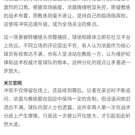
激烈的口角。根据现场画面，浓眉情绪明显失控，质疑教练
的战术布置，而教练则毫不退让，坚持自己的临场指挥权，
这使得冲突迅速升级，成为全场关注的焦点。
这一场景被转播镜头完整捕捉，球迷和媒体立即在社交平台
上热议。不同立场的评论层出不穷，有人认为浓眉作为核心
球员有权表达不满，也有人坚决站在教练一方，认为维护纪
律和战术权威才是球队的根本。这种分化的观点让矛盾进一
步放大。
米兰官网
冲突不仅停留在场上，还延续到赛后。记者在采访时不断追
问，浓眉与教练都在回应中保持一定的克制，但话语间依旧
透出不满。球队内部人士也透露，这并非两人第一次在战术
分歧上产生摩擦，只是这一次被公开化放大，才引起如此轩
然大波。