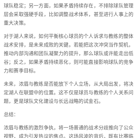
球队稳定；另一方面，如果矛盾持续存在，不排除球队管理
层会采取强硬手段，比如调整战术体系，甚至进行人事上的
重大决策。
对于湖人来说，如何平衡核心球员的个人诉求与教练的整体
战术安排，是未来成败的关键。若能把这次冲突当作契机，
推动内部沟通和团队凝聚力的提升，那么球队或许能走出低
谷；反之，如果矛盾持续恶化，则可能直接影响球队的竞争
力和赛季目标。
未来，浓眉与教练是否能放下个人立场，从大局出发，将决
定湖人在联盟中的位置。这不仅是球员与教练的个人关系问
题，更是球队文化建设与长远战略的试金石。
总结：
浓眉与教练的激烈争执，将一场普通的战术分歧推向了公众
视野，成为引发热议的焦点。这场风波的背后，既有比赛临