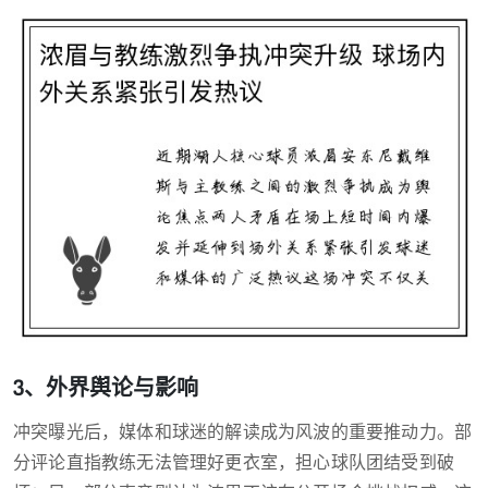
3、外界舆论与影响
冲突曝光后，媒体和球迷的解读成为风波的重要推动力。部
分评论直指教练无法管理好更衣室，担心球队团结受到破