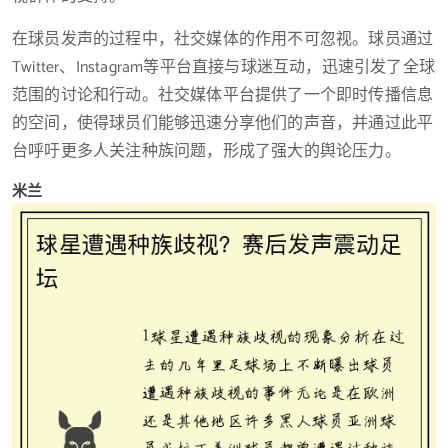
在球员发声的过程中，社交媒体的作用不可忽视。球员通过
Twitter、Instagram等平台直接与球迷互动，迅速引发了全球
范围的讨论和行动。社交媒体平台提供了一个即时传播信息
的空间，使得球员们能够迅速分享他们的声音，并通过此平
台呼吁更多人关注种族问题，形成了强大的舆论压力。
米兰