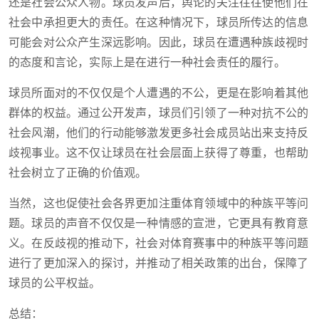
还是社会公众人物。球员发声后，舆论的关注往往使他们在
社会中承担更大的责任。在这种情况下，球员所传达的信息
可能会对公众产生深远影响。因此，球员在遭遇种族歧视时
的态度和言论，实际上是在进行一种社会责任的履行。
球员所面对的不仅仅是个人遭遇的不公，更是在影响着其他
群体的权益。通过公开发声，球员们引领了一种对抗不公的
社会风潮，他们的行动能够激发更多社会成员站出来支持反
歧视事业。这不仅让球员在社会层面上获得了尊重，也帮助
社会树立了正确的价值观。
当然，这也促使社会各界更加注重体育领域中的种族平等问
题。球员的声音不仅仅是一种情感的宣泄，它更具有教育意
义。在反歧视的推动下，社会对体育赛事中的种族平等问题
进行了更加深入的探讨，并推动了相关政策的出台，保障了
球员的公平权益。
总结：