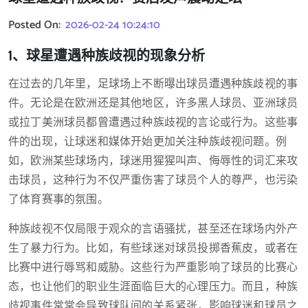
Posted On:
2026-02-24 10:24:10
1、球星遭遇种族歧视的现象分析
在过去的几年里，足球场上不断曝出球员遭遇种族歧视的事
件。无论是在欧洲还是其他地区，许多黑人球员、亚洲球员
或拉丁美洲球员都曾遭遇过种族歧视的言论或行为。这些事
件的出现，让球迷和媒体开始更加关注种族歧视问题。例
如，欧洲某些球场内，球迷用猩猩叫声、侮辱性的词汇来攻
击球员，这种行为不仅严重伤害了球员个人的尊严，也污染
了体育赛事的氛围。
种族歧视不仅局限于观众的言语骚扰，甚至还在球场内外产
生了暴力行为。比如，有些球迷对球员投掷香蕉皮，或者在
比赛中进行辱骂和威胁。这些行为严重影响了球员的比赛心
态，也让他们的职业生涯面临巨大的心理压力。而且，种族
歧视事件常常会导致球队间的关系紧张，影响球迷和球员之