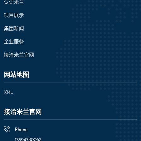
认识米兰
项目展示
集团新闻
企业服务
接洽米兰官网
网站地图
XML
接洽米兰官网
Phone
13594780062