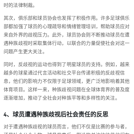
时的法律制裁。
其次，俱乐部和球员协会也发挥了积极作用。许多足球俱乐
部都加强了球员的心理疏导和情绪管理培训，帮助球员应对
来自外界的歧视压力。此外，球员协会则不断推动球员在遭
遇种族歧视时采取集体行动，以联合的力量促使社会对这一
问题产生更大关注。
同时，反歧视的运动也得到了明星球员的支持。例如，越来
越多的球星通过代言活动和社交平台传递积极的反歧视信
息，他们的影响力不仅限于足球领域，更广泛地影响着其他
体育项目。这样一来，种族歧视问题在全球体育界的普及度
逐渐增加，推动了全社会对种族平等和多样性的关注。
4、球员遭遇种族歧视后社会责任的反思
对于遭遇种族歧视的球员而言，他们不仅是比赛的参与者，