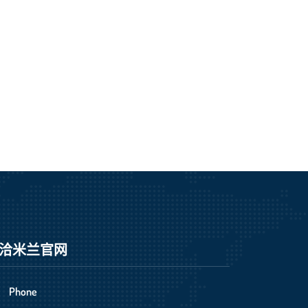
洽米兰官网
Phone