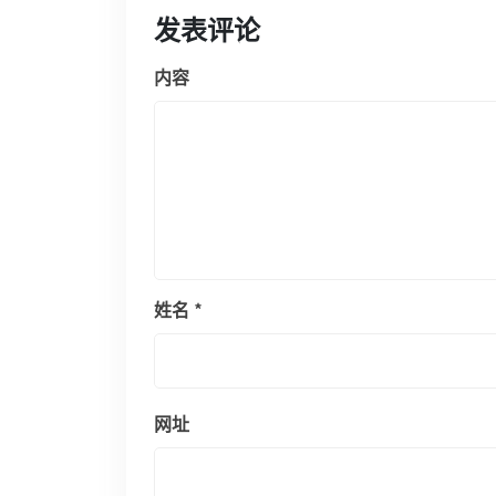
发表评论
内容
姓名
*
网址