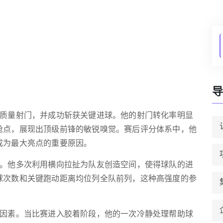
！
导
高质量射门，并成功斩获关键进球。他的射门转化率明显
抢点，展现出顶级前锋的敏锐嗅觉。赛后评分体系中，他
成为最大亮点的重要原因。
道。他多次利用横向拉扯为队友创造空间，使得球队的进
球次数和关键跑动距离均位列全队前列，这种高强度的参
定因素。当比赛进入胶着阶段，他的一次冷静处理帮助球