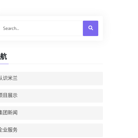
航
认识米兰
项目展示
集团新闻
企业服务